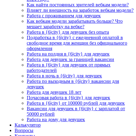
Как найти постоянных зрителей вебкам модели?
Влияет ли внешность на заработок вебкам модели?
Работа с проживанием для девушек
Как вебкам модели зарабатывать больше? Что
мешает заработку на вебке?
Работа в {6|city} для девушек без опыта
Подработка в {6|city} с ежедневной оплатой в
свободное время для женщин без официального
оформления
Работа на полдня в {6|city} для девушек
Работа для девушек за границей вакансии
Работа в {6|city} для девушек от прямых
работодателей
Работа в ночь в {6|city} для девушек
Работа по выходным в {6|city} вакансии для
девушек
Работа для девушек 18 лет
Почасовая работа в {6|city} для девушек
Работа в {6|city} от 100000 рублей для девушек
Вакансии для девушек в {6|city} с зарплатой от
50000 рублей
Работа на дому для девушек
Калькулятор
Вопросы
Контакты