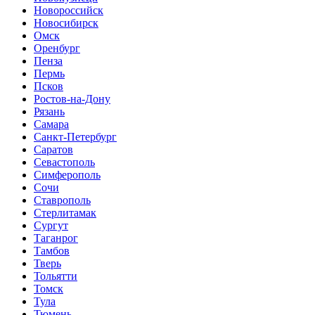
Новороссийск
Новосибирск
Омск
Оренбург
Пенза
Пермь
Псков
Ростов-на-Дону
Рязань
Самара
Санкт-Петербург
Саратов
Севастополь
Симферополь
Сочи
Ставрополь
Стерлитамак
Сургут
Таганрог
Тамбов
Тверь
Тольятти
Томск
Тула
Тюмень