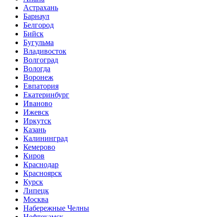
Астрахань
Барнаул
Белгород
Бийск
Бугульма
Владивосток
Волгоград
Вологда
Воронеж
Евпатория
Екатеринбург
Иваново
Ижевск
Иркутск
Казань
Калининград
Кемерово
Киров
Краснодар
Красноярск
Курск
Липецк
Москва
Набережные Челны
Нефтекамск